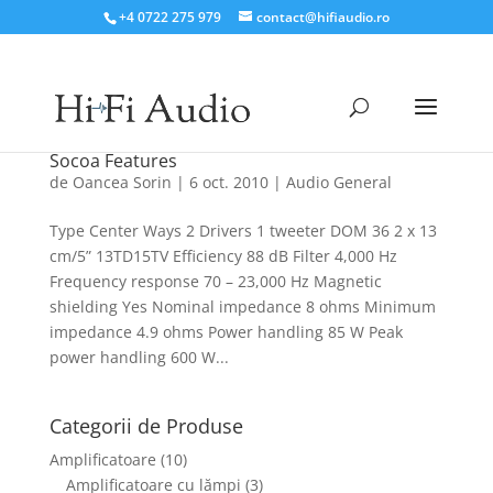
+4 0722 275 979
contact@hifiaudio.ro
Socoa Features
de
Oancea Sorin
|
6 oct. 2010
|
Audio General
Type Center Ways 2 Drivers 1 tweeter DOM 36 2 x 13
cm/5” 13TD15TV Efficiency 88 dB Filter 4,000 Hz
Frequency response 70 – 23,000 Hz Magnetic
shielding Yes Nominal impedance 8 ohms Minimum
impedance 4.9 ohms Power handling 85 W Peak
power handling 600 W...
Categorii de Produse
Amplificatoare
(10)
Amplificatoare cu lămpi
(3)