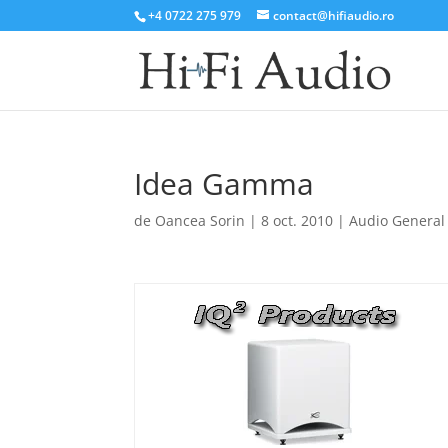
+4 0722 275 979
contact@hifiaudio.ro
Idea Gamma
de
Oancea Sorin
|
8 oct. 2010
|
Audio General