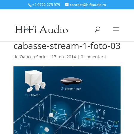
+4 0722 275 979
contact@hifiaudio.ro
cabasse-stream-1-foto-03
de
Oancea Sorin
|
17 feb. 2014
|
0 comentarii