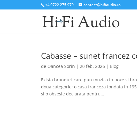
+4 0722 275 979
contact@hifiaudio.ro
Cabasse – sunet francez c
de
Oancea Sorin
|
20 feb. 2026
|
Blog
Exista branduri care pun muzica in boxe si bra
doua categorie: o casa franceza fondata in 195
si o obsesie declarata pentru...