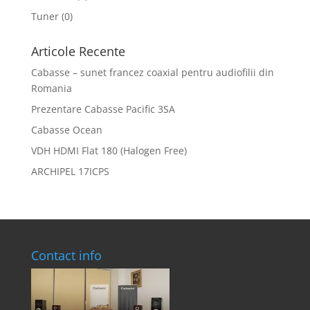
Tuner
(0)
Articole Recente
Cabasse – sunet francez coaxial pentru audiofilii din
Romania
Prezentare Cabasse Pacific 3SA
Cabasse Ocean
VDH HDMI Flat 180 (Halogen Free)
ARCHIPEL 17ICPS
Contact info