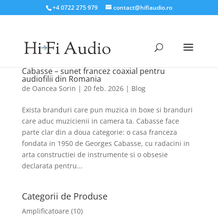
+4 0722 275 979
contact@hifiaudio.ro
Cabasse – sunet francez coaxial pentru
audiofilii din Romania
de
Oancea Sorin
|
20 feb. 2026
|
Blog
Exista branduri care pun muzica in boxe si branduri
care aduc muzicienii in camera ta. Cabasse face
parte clar din a doua categorie: o casa franceza
fondata in 1950 de Georges Cabasse, cu radacini in
arta constructiei de instrumente si o obsesie
declarata pentru...
Categorii de Produse
Amplificatoare
(10)