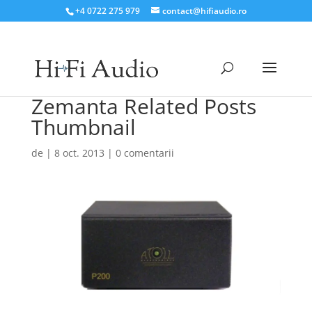
+4 0722 275 979
contact@hifiaudio.ro
Zemanta Related Posts
Thumbnail
de
|
8 oct. 2013
|
0 comentarii