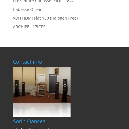
Prezentare Cabasse Pacific 3SA
Cabasse Ocean
VDH HDMI Flat 180 (Halogen Free)
ARCHIPEL 17ICPS
Contact info
Sorin Oancea