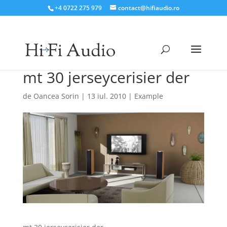
+4 0722 275 979
contact@hifiaudio.ro
mt 30 jerseycerisier der
de
Oancea Sorin
|
13 iul. 2010
|
Example