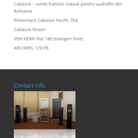
Cabasse – sunet francez coaxial pentru audiofilii din
Romania
Prezentare Cabasse Pacific 3SA
Cabasse Ocean
VDH HDMI Flat 180 (Halogen Free)
ARCHIPEL 17ICPS
Contact info