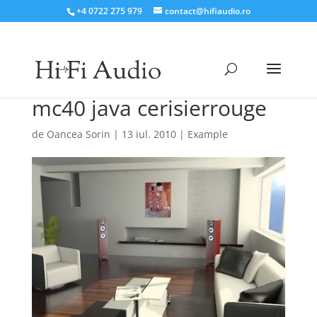
+4 0722 275 979
contact@hifiaudio.ro
mc40 java cerisierrouge
de
Oancea Sorin
|
13 iul. 2010
|
Example