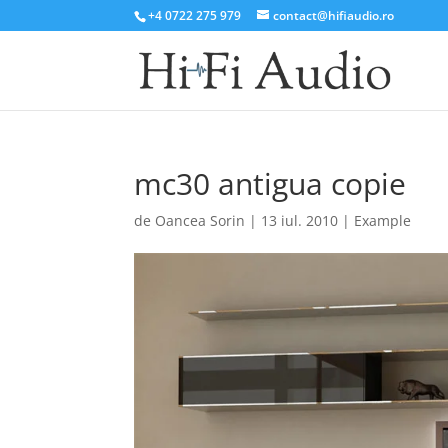
+4 0722 275 979
contact@hifiaudio.ro
mc30 antigua copie
de
Oancea Sorin
|
13 iul. 2010
|
Example