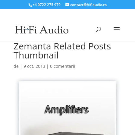
+4 0722 275 979
contact@hifiaudio.ro
Zemanta Related Posts
Thumbnail
de
|
9 oct. 2013
|
0 comentarii