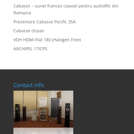
Cabasse – sunet francez coaxial pentru audiofilii din
Romania
Prezentare Cabasse Pacific 3SA
Cabasse Ocean
VDH HDMI Flat 180 (Halogen Free)
ARCHIPEL 17ICPS
Contact info