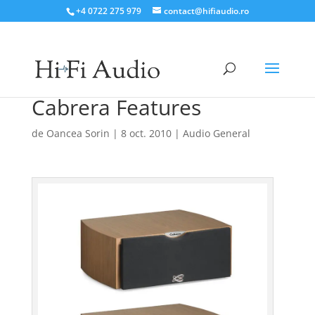
+4 0722 275 979
contact@hifiaudio.ro
Cabrera Features
de
Oancea Sorin
|
8 oct. 2010
|
Audio General