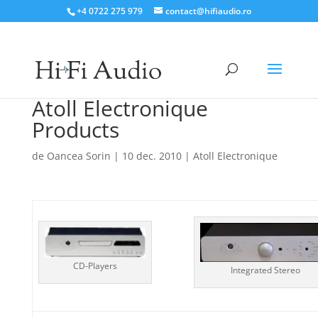
+4 0722 275 979
contact@hifiaudio.ro
Atoll Electronique
Products
de
Oancea Sorin
|
10 dec. 2010
|
Atoll Electronique
CD-Players
Integrated Stereo