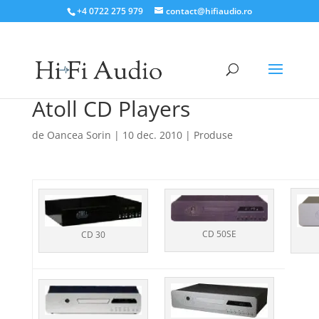
+4 0722 275 979
contact@hifiaudio.ro
Atoll CD Players
de
Oancea Sorin
|
10 dec. 2010
|
Produse
CD 50SE
CD 30