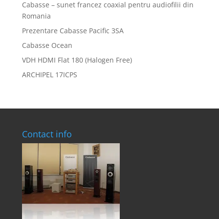
Cabasse – sunet francez coaxial pentru audiofilii din
Romania
Prezentare Cabasse Pacific 3SA
Cabasse Ocean
VDH HDMI Flat 180 (Halogen Free)
ARCHIPEL 17ICPS
Contact info