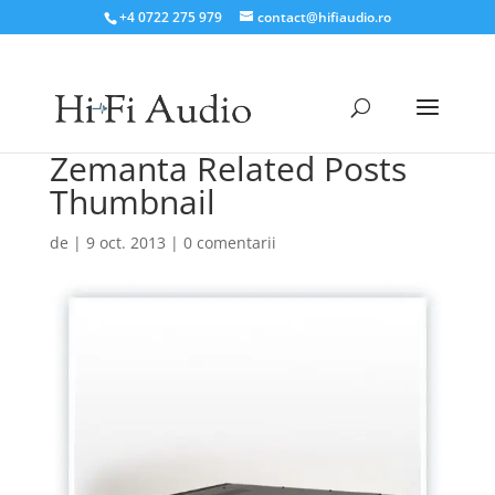
+4 0722 275 979
contact@hifiaudio.ro
Zemanta Related Posts
Thumbnail
de
|
9 oct. 2013
|
0 comentarii