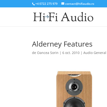
+4 0722 275 979
contact@hifiaudio.ro
Alderney Features
de
Oancea Sorin
|
6 oct. 2010
|
Audio General