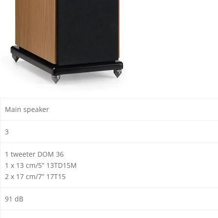
Main speaker
3
1 tweeter DOM 36
1 x 13 cm/5” 13TD15M
2 x 17 cm/7” 17T15
91 dB