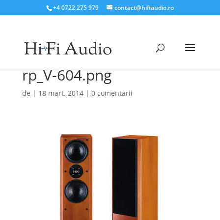
+4 0722 275 979
contact@hifiaudio.ro
rp_V-604.png
de
|
18 mart. 2014
|
0 comentarii