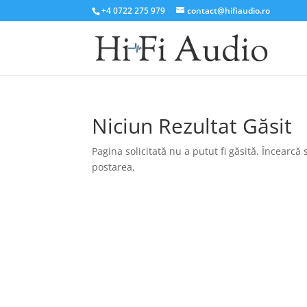
+4 0722 275 979
contact@hifiaudio.ro
Niciun Rezultat Găsit
Pagina solicitată nu a putut fi găsită. Încearc
postarea.