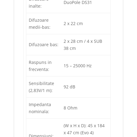
DuoPole DS31
inalte:
Difuzoare
2 x 22 cm
medii-bas:
2 x 28 cm / 4 x SUB
Difuzoare bas:
38 cm
Raspuns in
15 – 25000 Hz
frecventa:
Sensibilitate
92 dB
(2,83V/1 m):
Impedanta
8 Ohm
nominala:
(W x H x D): 45 x 184
x 47 cm (Evo 4)
Dimensiuni: