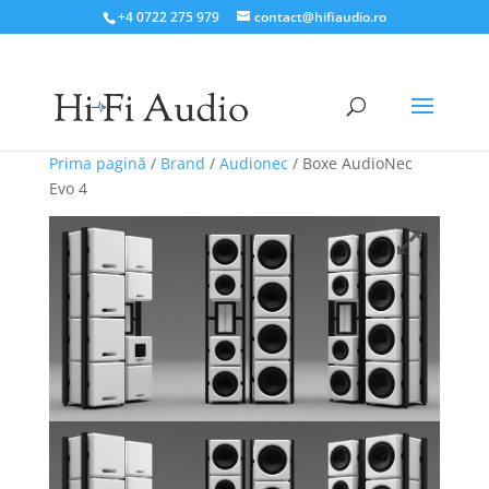
+4 0722 275 979
contact@hifiaudio.ro
Prima pagină
/
Brand
/
Audionec
/ Boxe AudioNec
Evo 4