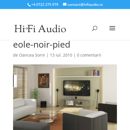
+4 0722 275 979
contact@hifiaudio.ro
eole-noir-pied
de
Oancea Sorin
|
13 iul. 2010
|
0 comentarii