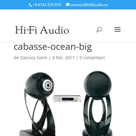
+4 0722 275 979
contact@hifiaudio.ro
cabasse-ocean-big
de
Oancea Sorin
|
4 feb. 2011
|
0 comentarii