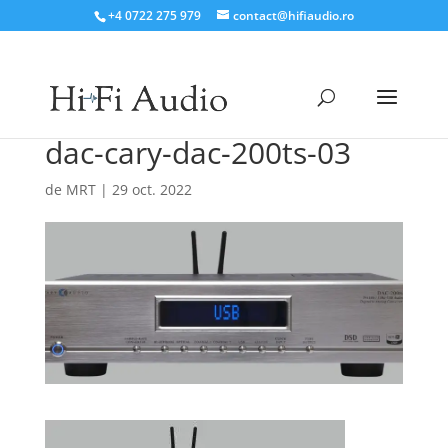
+4 0722 275 979
contact@hifiaudio.ro
dac-cary-dac-200ts-03
de
MRT
|
29 oct. 2022