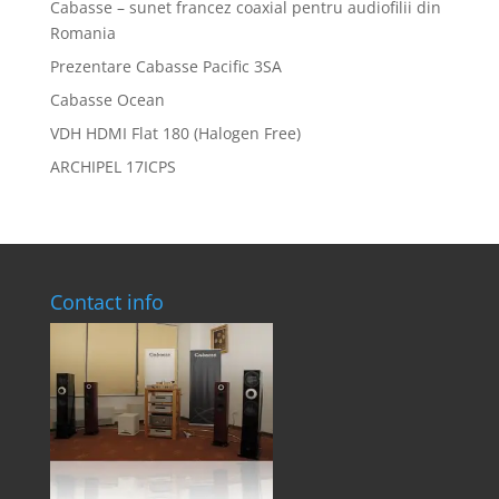
Cabasse – sunet francez coaxial pentru audiofilii din
Romania
Prezentare Cabasse Pacific 3SA
Cabasse Ocean
VDH HDMI Flat 180 (Halogen Free)
ARCHIPEL 17ICPS
Contact info