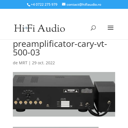
+4 0722 275 979
contact@hifiaudio.ro
preamplificator-cary-vt-
500-03
de
MRT
|
29 oct. 2022