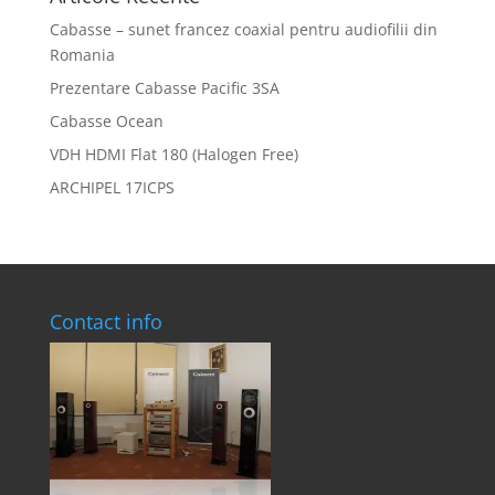
Cabasse – sunet francez coaxial pentru audiofilii din
Romania
Prezentare Cabasse Pacific 3SA
Cabasse Ocean
VDH HDMI Flat 180 (Halogen Free)
ARCHIPEL 17ICPS
Contact info