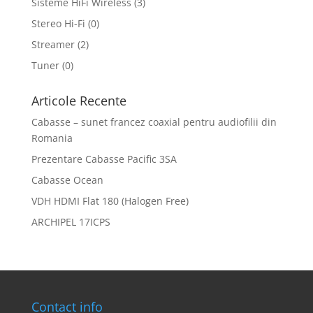
Sisteme HiFi Wireless
(3)
Stereo Hi-Fi
(0)
Streamer
(2)
Tuner
(0)
Articole Recente
Cabasse – sunet francez coaxial pentru audiofilii din
Romania
Prezentare Cabasse Pacific 3SA
Cabasse Ocean
VDH HDMI Flat 180 (Halogen Free)
ARCHIPEL 17ICPS
Contact info