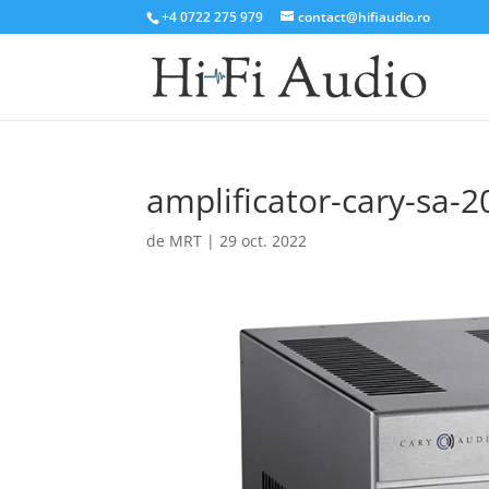
+4 0722 275 979
contact@hifiaudio.ro
amplificator-cary-sa-2
de
MRT
|
29 oct. 2022