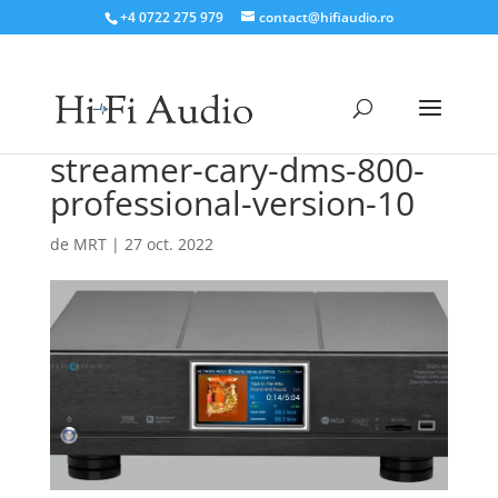
+4 0722 275 979
contact@hifiaudio.ro
streamer-cary-dms-800-
professional-version-10
de
MRT
|
27 oct. 2022