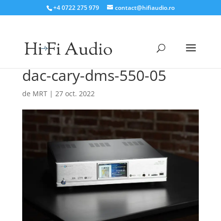
+4 0722 275 979
contact@hifiaudio.ro
dac-cary-dms-550-05
de
MRT
|
27 oct. 2022