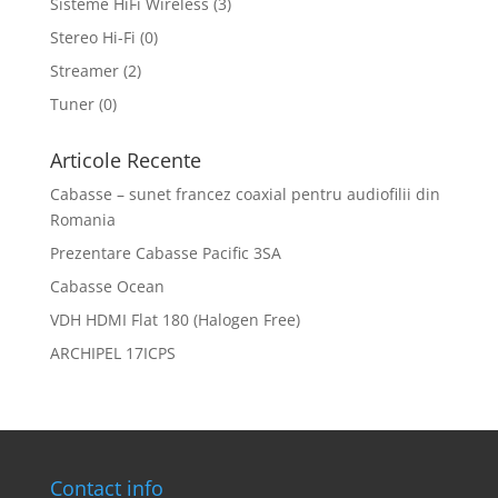
Sisteme HiFi Wireless
(3)
Stereo Hi-Fi
(0)
Streamer
(2)
Tuner
(0)
Articole Recente
Cabasse – sunet francez coaxial pentru audiofilii din
Romania
Prezentare Cabasse Pacific 3SA
Cabasse Ocean
VDH HDMI Flat 180 (Halogen Free)
ARCHIPEL 17ICPS
Contact info