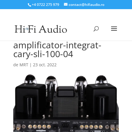
+4 0722 275 979
contact@hifiaudio.ro
amplificator-integrat-
cary-sli-100-04
de
MRT
|
23 oct. 2022