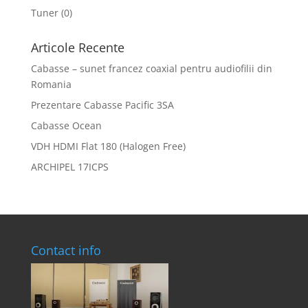
Tuner
(0)
Articole Recente
Cabasse – sunet francez coaxial pentru audiofilii din
Romania
Prezentare Cabasse Pacific 3SA
Cabasse Ocean
VDH HDMI Flat 180 (Halogen Free)
ARCHIPEL 17ICPS
Contact info