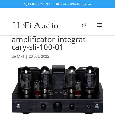
+4 0722 275 979
contact@hifiaudio.ro
amplificator-integrat-
cary-sli-100-01
de
MRT
|
23 oct. 2022